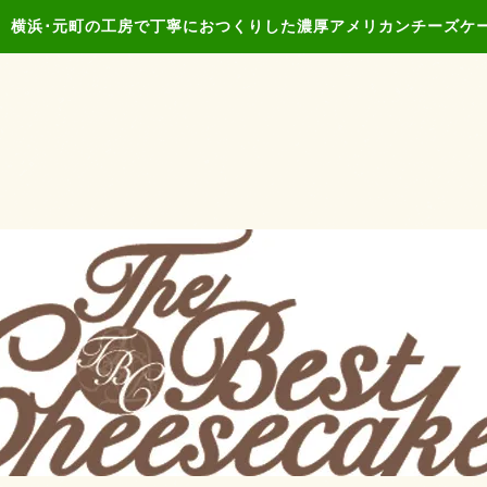
、横浜･元町の工房で丁寧におつくりした濃厚アメリカンチーズケ