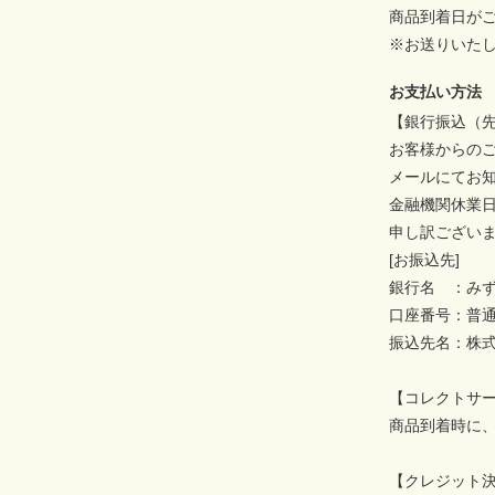
商品到着日が
※お送りいた
お支払い方法
【銀行振込（
お客様からの
メールにてお
金融機関休業
申し訳ござい
[お振込先]
銀行名 ：み
口座番号：普
振込先名：株
【コレクトサ
商品到着時に
【クレジット