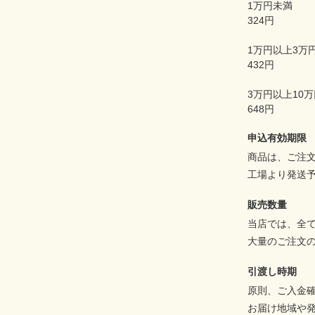
1万円未満
324円
1万円以上3万
432円
3万円以上10
648円
申込有効期限
商品は、ご注
工場より発送
販売数量
当店では、全
大量のご注文
引渡し時期
原則、ご入金
お届け地域や