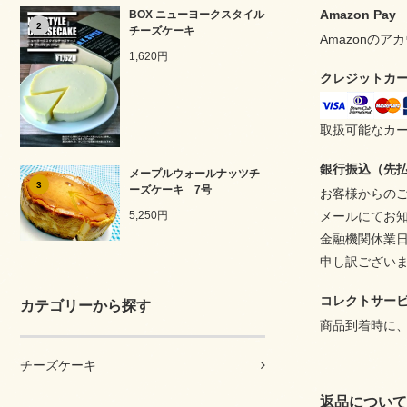
Amazon Pay
BOX ニューヨークスタイル
2
チーズケーキ
Amazonの
1,620円
クレジットカ
取扱可能なカー
銀行振込（先
メープルウォールナッツチ
3
ーズケーキ 7号
お客様からの
メールにてお
5,250円
金融機関休業
申し訳ござい
コレクトサー
カテゴリーから探す
商品到着時に
チーズケーキ
返品について