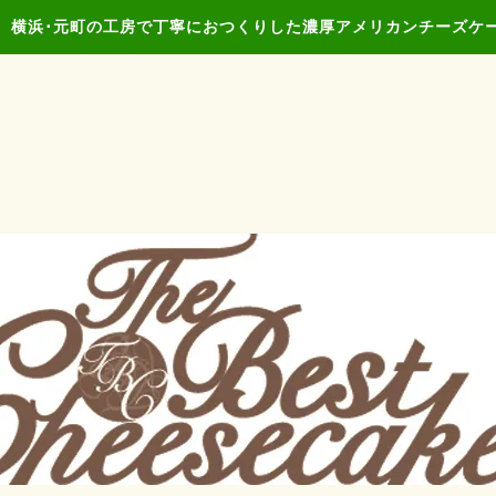
、横浜･元町の工房で丁寧におつくりした濃厚アメリカンチーズケ